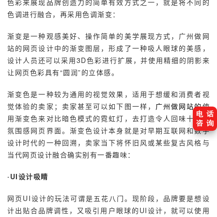
色彩来展现品牌创造力的简单有效方式之一，就是将不同的
色调进行融合，再采用色调渐变：
渐变是一种观感美好、操作简单的美学展现方式，广州做网
站的网页设计中的渐变图层，形成了一种吸人眼球的美感，
设计人员还可以采用3D色彩进行扩展，并使用精细的阴影来
让网页色彩具有“圆润”的立体感。
渐变色是一种较为通用的视觉效果，适用于想缓和消费者视
觉体验的卖家；卖家甚至可以如下图一样，
广州做网站的
使
用渐变色来对比暗色模式的霓虹灯，去打造令人回味十足的
氛围感网页界面。渐变色设计本身就是对早期互联网和数字
设计时代的一种回溯，卖家当下将怀旧风或某些复古风格与
当代网页设计融合确实别有一番趣味：
·UI设计吸睛
网页UI设计的玩法可谓是五花八门。现阶段，品牌要是想设
计出贴合品牌调性，又吸引用户眼球的UI设计，就可以使用