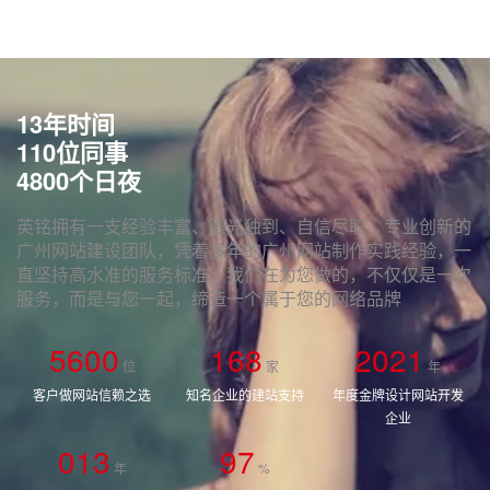
13年时间
110位同事
4800个日夜
英铭拥有一支经验丰富、眼光独到、自信尽职、专业创新的
广州网站建设团队，凭着多年的广州网站制作实践经验，一
直坚持高水准的服务标准。我们在为您做的，不仅仅是一次
服务，而是与您一起，缔造一个属于您的网络品牌
5600
168
2021
位
家
年
客户做网站信赖之选
知名企业的建站支持
年度金牌设计网站开发
企业
0
13
97
年
%