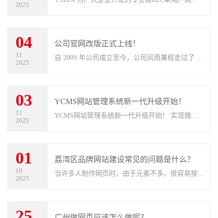
2025
系统，功能强大，安全便捷，框架成熟稳定便于扩
展 让企业用更低的成本、更少的人力、更快的速
04
度构建自己的商城，无论运营还是二开都是
公司官网改版正式上线！
11
自 2009 年公司成立至今，公司风雨兼程走过了 13
2025
年的成长发展之路。为更好展示宝新能源不断发展
的新面貌，公司对官网进行改版，采用时下流行的
03
网站设计元素，从整体架构、交互设
YCMS网站管理系统新一代升级开始！
11
YCMS网站管理系统新一代升级开始！ 实现微信
2025
扫码登录后台，更安全，再也不用记密码 扫码登
录的好处： 1）不需要记住密码登录，更方便，特
01
别是管理多个网站时超实用。 2）更安全：
荔湾区品牌网站建设常见的问题是什么？
10
当许多人制作网页时，由于元素不多，很容易按照
2025
某种风格进行设计。但是简洁的风格设计是非常困
难的，因为可以使用的元素很少，而且很难建立一
25
个有吸引力的网站。因此，并不是
广州做网页应该怎么做呢？