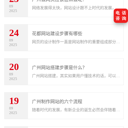
09
网络发展得太快，网站设计跟不上时代的发展，互
2025
联网上很大一部分企业网站缺乏设计思想，没有个
性，并没有体现企业文化，还远远停留在几年前的
24
水平，颇具设计思想、富于企业文
花都网站建设步骤有哪些
09
网页的设计制作一直是网站制作的重要组成部分，
2025
网页的设计制作可以起到的作用也很大。很多企业
或个人都有网站制作的需求。那么，如何做好网站
20
的设计制作呢？网页制作步骤有哪
广州网站搭建步骤是什么？
09
广州网站搭建，其实如果用户懂技术的话，可以直
2025
接自己建站，现在的方式也很简单，一般分为三个
步骤，这三个步骤分别为网站程序的制作、域名的
19
注册、虚拟主机或服务器的购买，
广州制作网站的六个流程
09
随着时代的发展，有新企业的诞生必然会伴随着旧
2025
企业的倒闭，新企业的成立必然会有网站制作的需
要，那么这个网站制作的作用就不言而喻了，可以