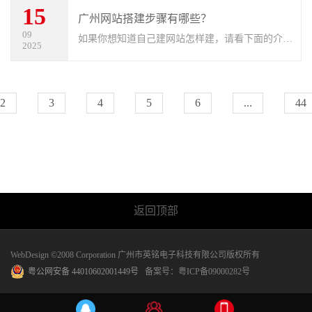
15
宣传企业的文化，加强企业在互联
广州网站搭建步骤有哪些？
09
如果你想知道自己建网站怎样建，请看下面的介绍
2025
吧，英铭科技通过本文再给大家简单讲一下，顺便
也说说建网站的步骤，这里主要以企业网站建设为
例。
2
3
4
5
6
...
44
返回顶部
WebDesign ©2008 Corporation 广州市英铭电子科技有限公司版权所有
粤公网安备 44010602001449号
备案号：
粤ICP备09000282号