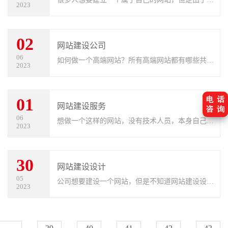
2023
立网站需要的技术难度比较高，而且也不清楚网站
建设的流程，所以没有办法实施，所以接下来就告
02
诉大家专业网站建设的基本流程有
网站建设公司
06
如何做一个高端网站？所有高端网站都有哪些共同
2023
特点？让我们来听听网站建设公司是如何驾驭和创
作设计的。
01
网站建设服务
06
想做一个这样的网站，没有技术人员，本身自己不
2023
是，肯定要请网站建设服务团队或者找做网站公
司，如果找技术人员做，请一个人价格很高，所以
30
看似简单的事情，自己做的时候就会
网站建设设计
05
公司想要建设一个网站，但是不知道网站建设设计
2023
设计具体要怎么做，网站建设设计设计需要准备什
么资料，针对这个问题，YCMS小编整理了一些有
关网站建设设计需要做的基本流程，帮