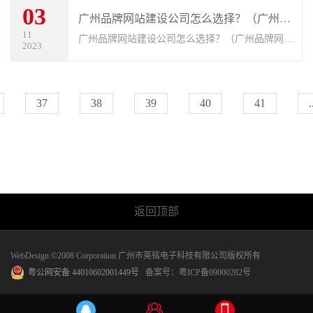
03
专业广州网站公司设计个性化、美观
广州品牌网站建设公司怎么选择？（广州品牌网站建设的5个要求）
11
广州品牌网站建设公司怎么选择？（广州品牌网站
2023
建设的5个要求）。很多品牌客户会需要建立企业
品牌网站，这个时候，网站策划要从品牌文化方面
入手，然后结合产品特征，考虑产品
37
38
39
40
41
.
返回顶部
WebDesign ©2008 Corporation 广州市英铭电子科技有限公司版权所有
粤公网安备 44010602001449号
备案号：
粤ICP备09000282号