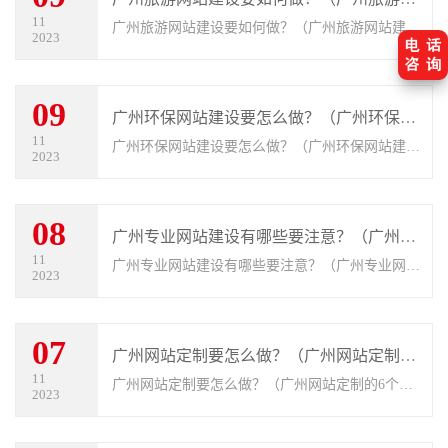
11
广州旅游网站建设要如何做？（广州旅游网站建设
2023
的5个要求）。互联网时代下，越来越多的人依赖
通过网站查询景点信息，人们从网上获取旅游景区
09
信息、确定旅游路线、订门票等，使
广州环保网站建设要怎么做？（广州环保网站建设的6个步骤）
11
广州环保网站建设要怎么做？（广州环保网站建设
2023
的6个步骤）。越来越多的环保企业开始建立自己
的网站，以宣传环保理念、推广环保产品和服务。
08
然而，如何设计一个优秀的环保企业
广州专业网站建设有哪些要注意？（广州专业网站建设的6个要点）
11
广州专业网站建设有哪些要注意？（广州专业网站
2023
建设的6个要点）。在如今的网络时代，几乎企业
都会有自己的网站，尤其是一些中小型的公司在最
07
初全是试探性的建设网站，文章内容
广州网站定制要怎么做？（广州网站定制的6个步骤）
11
广州网站定制要怎么做？（广州网站定制的6个步
2023
骤）。简单的说广州网站定制就是个性化设计的网
站，而不是模板网站。通俗的说，定制网站是指找