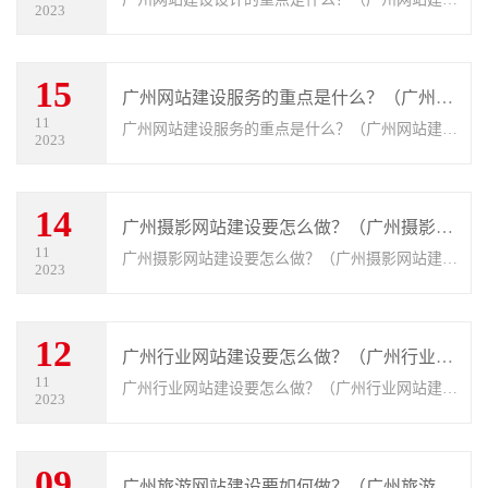
2023
设计的5个难点）。广州网站建设设计是建立在形
象以及知名度上，随着互联网快速的发展，越来越
15
多的企业开始对网站有需求。然而制
广州网站建设服务的重点是什么？（广州网站建设服务的4个要点）
11
广州网站建设服务的重点是什么？（广州网站建设
2023
服务的4个要点）。如何做好网站建设，这对于想
要通过搜索引擎网站品牌运营来进行推广品牌的企
14
业来讲，做好网站建设真的太关键了
广州摄影网站建设要怎么做？（广州摄影网站建设的6个要求）
11
广州摄影网站建设要怎么做？（广州摄影网站建设
2023
的6个要求）。当今数字化时代，拥有一个专业且
吸引人的网站对于任何企业来说都至关重要，尤其
12
是对于摄影公司。一个优秀的摄影公
广州行业网站建设要怎么做？（广州行业网站建设的3个关键）
11
广州行业网站建设要怎么做？（广州行业网站建设
2023
的3个关键）。做各种广州行业网站建设，同时也
要做符合不同行业需求的网站，这就需要我们所做
09
的广州行业网站建设是更符合客户需
广州旅游网站建设要如何做？（广州旅游网站建设的5个要求）