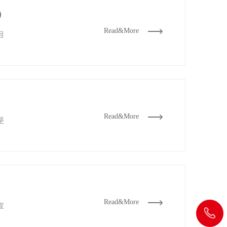
）
Read&More
目
Read&More
是
Read&More
宣
020-