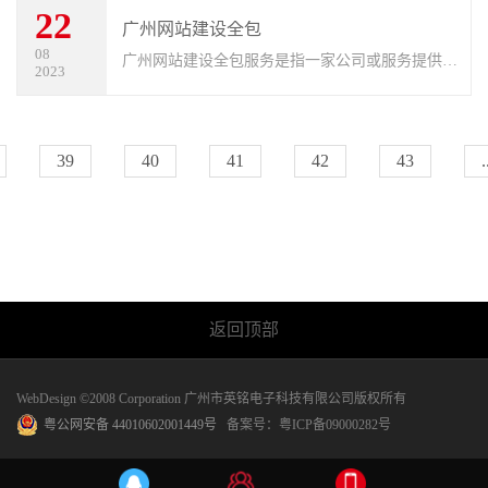
22
公司。YCMS网站系统小编给大家介绍一
广州网站建设全包
08
广州网站建设全包服务是指一家公司或服务提供商
2023
为您提供从网站设计、开发到上线的全方位服务，
包括域名注册、网站设计与定制、前端和后端开
发、内容创作、图片和多媒体采购、
39
40
41
42
43
.
返回顶部
WebDesign ©2008 Corporation 广州市英铭电子科技有限公司版权所有
粤公网安备 44010602001449号
备案号：
粤ICP备09000282号