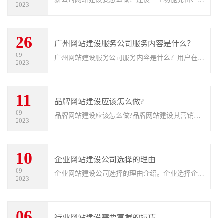
2023
户体验良好的企业官网已成为众多公司的选择。然
而，在建站初期如何进行合理规划，以满足需求
26
呢？要么找本地服务商，要么网上搜
广州网站建设服务公司服务内容是什么？
09
广州网站建设服务公司服务内容是什么？用户在不
2023
同地区的选择不同的话，他们包含的服务也是不同
的。当然网站建设属于一些技术方面的服务，但是
11
除了技术方面的服务，还有售后方
品牌网站建设应该怎么做?
09
品牌网站建设应该怎么做?品牌网站建设其营销能
2023
力和品牌建设能力优于其他类型的网站，这也是企
业竞相建设品牌网站的原因，也是趋之所向。那
10
么，品牌营销网站建设应该怎么做才能
企业网站建设公司选择的理由
09
企业网站建设公司选择的理由介绍。企业选择企业
2023
网站建设公司做网站，能够获得高质量的网站建设
和维护服务，全面的网站解决方案，可靠的技术支
06
持和优质的售后服务。这些服务能
行业网站建设需要掌握的技巧