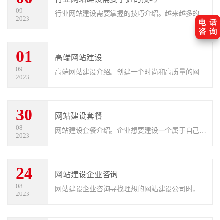
09
行业网站建设需要掌握的技巧介绍。越来越多的科
2023
技公司开始重视网站建设。一个好的网站不仅可以
提高公司的知名度和形象，还可以为公司带来更多
01
的商业机会。那么，科技公司如何
高端网站建设
09
高端网站建设介绍。创建一个时尚和高质量的网
2023
站，需要一个专业的设计师团队来帮助你了解公司
网络营销的需求，并为客户带来真正的效益。整个
30
过程由网站规划公司、美术设计公司
网站建设套餐
08
网站建设套餐介绍。企业想要建设一个属于自己的
2023
网站，倘若不知道网站设计制作都有哪些费用，不
免会吃亏上当，网站建设公司是依据什么来报价
24
的，一般网站建设公司是跟据网站功
网站建设企业咨询
08
网站建设企业咨询寻找理想的网站建设公司时，提
2023
出关键问题可以帮助您评估公司的能力和适合程
度。下面的介绍助您找到最适合您需求的网站建设