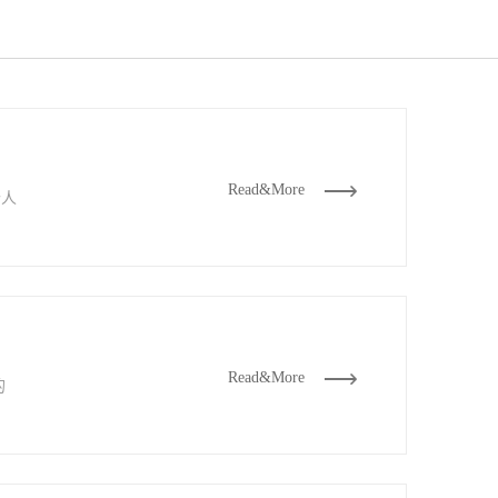
Read&More
个人
Read&More
的