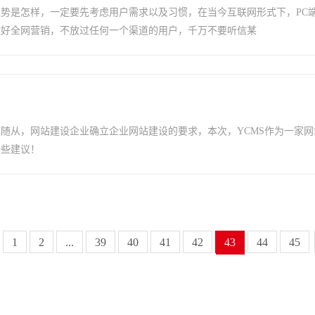
势是怎样，一定要先考虑用户需求以及习惯，在当今互联网形式下，PC
做好全网营销，不放过任何一个渠道的用户，千万不要听信某
随从，网站建设企业确立企业网站建设的要求，本次，YCMS作为一家网
一些建议！
1
2
...
39
40
41
42
43
44
45